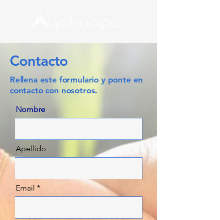
Contacto
Rellena este formulario y ponte en
contacto con nosotros.
Nombre
Apellido
Email